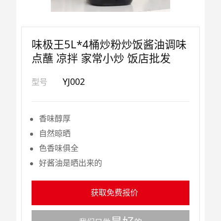
味极王5L*4桶炒粉炒饭酱油调味
点蘸 凉拌 家常小炒 饭店批发
YJ002
型号
香味醇厚
自然晾晒
色香味俱全
好酱油是晒出来的
获取免费报价