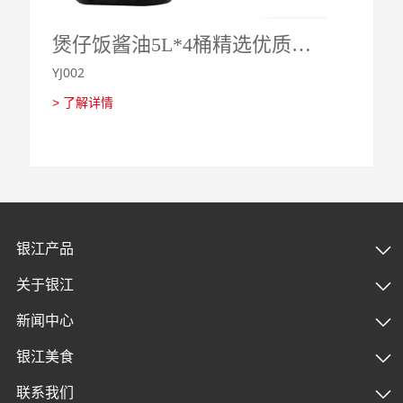
仔饭酱油5L*4桶精选优质酿造酱油和多种调料混合、爆香、熬制
银江260G肠粉酱油广式肠粉酱汁调味酱油拉肠专用豉油酿造酱油调味
YJ002
YJ002
> 了解详情
> 了解详
银江产品
关于银江
新闻中心
银江美食
联系我们