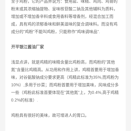
至于鸡粉，它的产品界说为：食用盐、味精、鸡肉、鸡骨的
粉末或其浓缩抽提物、呈味核苷酸二钠及其他辅料为质料，
增加或不增加香辛料或食用香料等增香剂，经混合加工而
成，具有鸡的浓郁香味和鲜美滋味的复合调味料。而没有鸡
成分的"鸡粉"不能叫鸡粉，只能称作"鸡味调味品".
开平银江酱油厂家
浅显点讲，就是鸡精的味精含量比鸡粉高，而鸡粉的"其他
氮"含量比鸡精高。从功用和作用上讲，鸡精首要用于增加香
味，对谷氨酸钠成分要求更高（鸡精此标准为35%,而鸡粉为
10%）,多用于炒菜；而鸡粉首要用于增加美味，风味成分多
一些（鸡粉此标准首要体现在"其他氮"上，为0.4%,高于鸡精
0.2%的标准）.
鸡粉具有很好的美味，故可增进人的胃口。